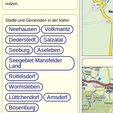
nutzen.
Städte und Gemeinden in der Nähe:
Neehausen
Volkmaritz
Dederstedt
Salzatal
Seeburg
Aseleben
Seegebiet Mansfelder
Land
Rottelsdorf
Wormsleben
Lüttchendorf
Amsdorf
Bösenburg