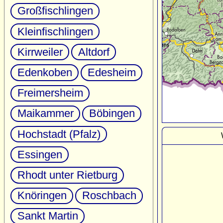
Großfischlingen
Kleinfischlingen
Kirrweiler
Altdorf
Edenkoben
Edesheim
Freimersheim
Maikammer
Böbingen
Hochstadt (Pfalz)
Essingen
Rhodt unter Rietburg
Knöringen
Roschbach
Sankt Martin