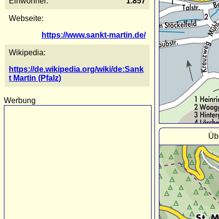
Einwohner:
1.857
Webseite:
https://www.sankt-martin.de/
Wikipedia:
https://de.wikipedia.org/wiki/de:Sank
t Martin (Pfalz)
Werbung
Üb