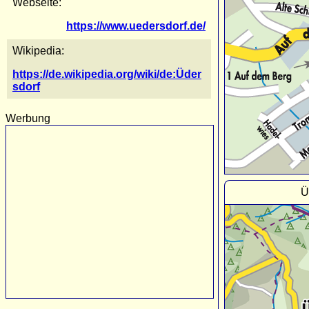
Webseite:
https://www.uedersdorf.de/
Wikipedia:
https://de.wikipedia.org/wiki/de:Üder
sdorf
Werbung
Ü