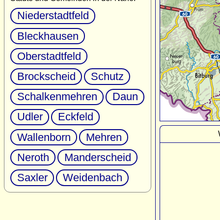
Niederstadtfeld
Bleckhausen
Oberstadtfeld
Brockscheid
Schutz
Schalkenmehren
Daun
Udler
Eckfeld
Wallenborn
Mehren
Neroth
Manderscheid
Saxler
Weidenbach