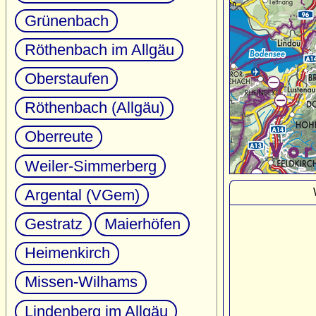
Grünenbach
Röthenbach im Allgäu
Oberstaufen
Röthenbach (Allgäu)
Oberreute
Weiler-Simmerberg
Argental (VGem)
Gestratz
Maierhöfen
Heimenkirch
Missen-Wilhams
Lindenberg im Allgäu