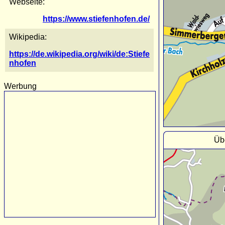
Webseite:
https://www.stiefenhofen.de/
Wikipedia:
https://de.wikipedia.org/wiki/de:Stiefe
nhofen
Werbung
Übe