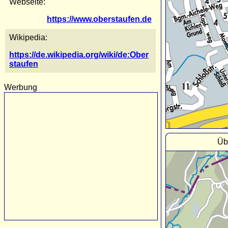
Webseite:
https://www.oberstaufen.de
Wikipedia:
https://de.wikipedia.org/wiki/de:Ober
staufen
Werbung
Üb