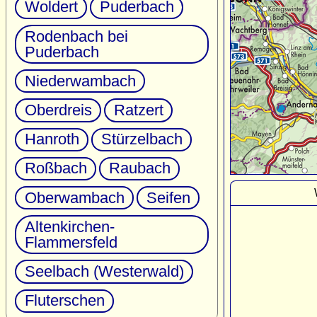
Woldert
Puderbach
Rodenbach bei
Puderbach
Niederwambach
Oberdreis
Ratzert
Hanroth
Stürzelbach
Roßbach
Raubach
Oberwambach
Seifen
Altenkirchen-
Flammersfeld
Seelbach (Westerwald)
Fluterschen