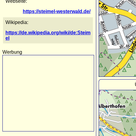
Webseite:
https://steimel-westerwald.de/
Wikipedia:
https://de.wikipedia.org/wiki/de:Steim
el
Werbung