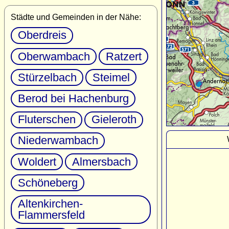
Städte und Gemeinden in der Nähe:
Oberdreis
Oberwambach
Ratzert
Stürzelbach
Steimel
Berod bei Hachenburg
Fluterschen
Gieleroth
Niederwambach
Woldert
Almersbach
Schöneberg
Altenkirchen-
Flammersfeld