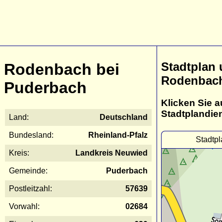
Stadtplan
Rodenbach bei
Rodenbach
Puderbach
Klicken Sie a
Stadtplandie
Land:
Deutschland
Bundesland:
Rheinland-Pfalz
Stadtp
Kreis:
Landkreis Neuwied
Gemeinde:
Puderbach
Postleitzahl:
57639
Vorwahl:
02684