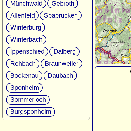
Münchwald
Gebroth
Allenfeld
Spabrücken
Winterburg
Winterbach
Ippenschied
Dalberg
Rehbach
Braunweiler
Bockenau
Daubach
Sponheim
Sommerloch
Burgsponheim