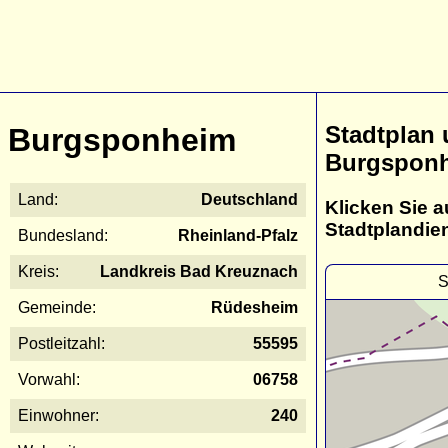
Stadtplan
Burgsponheim
Burgspon
Land:
Deutschland
Klicken Sie a
Stadtplandie
Bundesland:
Rheinland-Pfalz
Kreis:
Landkreis Bad Kreuznach
S
Gemeinde:
Rüdesheim
Postleitzahl:
55595
Vorwahl:
06758
Einwohner:
240