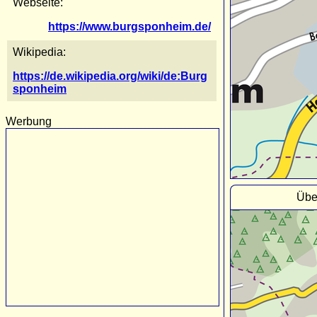
Webseite:
https://www.burgsponheim.de/
Wikipedia:
https://de.wikipedia.org/wiki/de:Burg
sponheim
Werbung
Übe