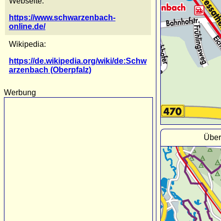
Webseite:
https://www.schwarzenbach-
online.de/
Wikipedia:
https://de.wikipedia.org/wiki/de:Schw
arzenbach (Oberpfalz)
Werbung
Über