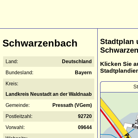
Stadtplan
Schwarzenbach
Schwarze
Land:
Deutschland
Klicken Sie a
Stadtplandie
Bundesland:
Bayern
Kreis:
S
Landkreis Neustadt an der Waldnaab
Gemeinde:
Pressath (VGem)
Postleitzahl:
92720
Vorwahl:
09644