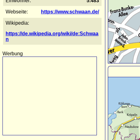
Einwohner:
5.483
Webseite:
https://www.schwaan.de/
Wikipedia:
https://de.wikipedia.org/wiki/de:Schwaa
n
Werbung