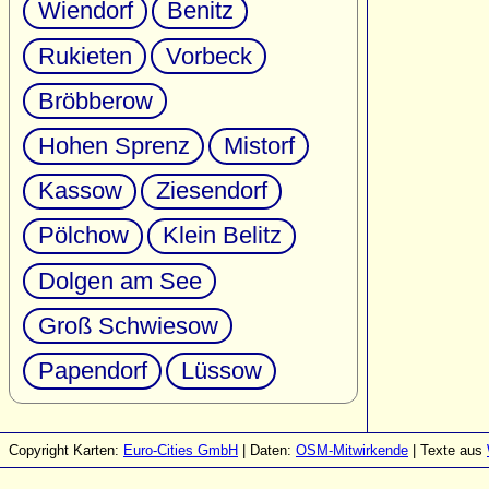
Wiendorf
Benitz
Rukieten
Vorbeck
Bröbberow
Hohen Sprenz
Mistorf
Kassow
Ziesendorf
Pölchow
Klein Belitz
Dolgen am See
Groß Schwiesow
Papendorf
Lüssow
Copyright Karten:
Euro-Cities GmbH
| Daten:
OSM-Mitwirkende
| Texte aus