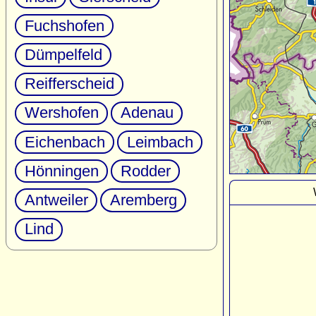
Fuchshofen
Dümpelfeld
Reifferscheid
Wershofen
Adenau
Eichenbach
Leimbach
Hönningen
Rodder
Antweiler
Aremberg
Lind