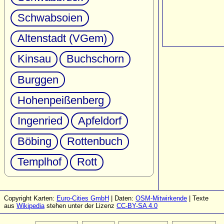
Schwabsoien
Altenstadt (VGem)
Kinsau
Buchschorn
Burggen
Hohenpeißenberg
Ingenried
Apfeldorf
Böbing
Rottenbuch
Templhof
Rott
Copyright Karten:
Euro-Cities GmbH
| Daten:
OSM-Mitwirkende
| Texte
aus
Wikipedia
stehen unter der Lizenz
CC-BY-SA 4.0