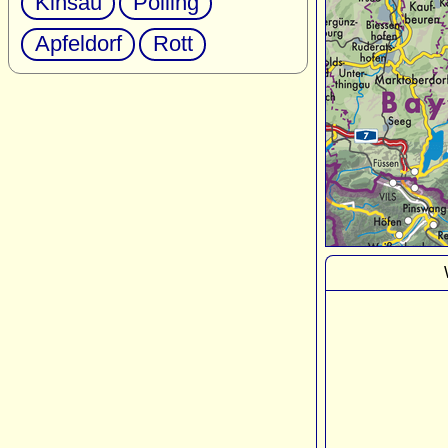
Kinsau
Polling
Apfeldorf
Rott