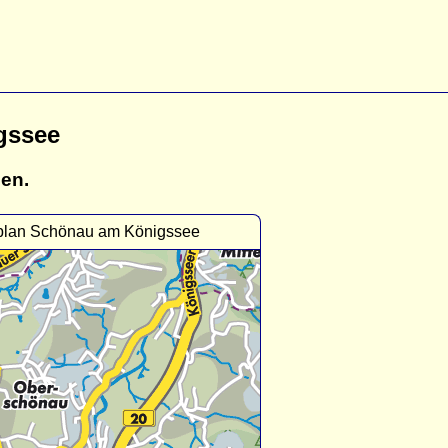
gssee
gen.
plan Schönau am Königssee