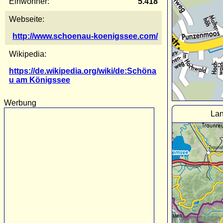
Einwohner:
5.418
Webseite:
http://www.schoenau-koenigssee.com/
Wikipedia:
https://de.wikipedia.org/wiki/de:Schöna
u am Königssee
Werbung
Lan