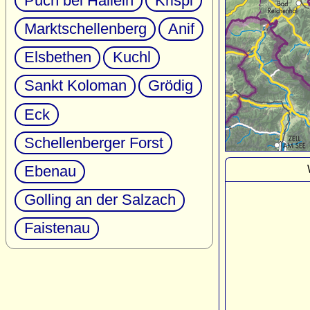
Puch bei Hallein
Krispl
Marktschellenberg
Anif
Elsbethen
Kuchl
Sankt Koloman
Grödig
Eck
Schellenberger Forst
Ebenau
Golling an der Salzach
Faistenau