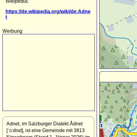
Wikipedia:
https://de.wikipedia.org/wiki/de:Adne
t
Werbung
Adnet, im Salzburger Dialekt Ådnet
[ˈɔːdnɛt], ist eine Gemeinde mit 3813