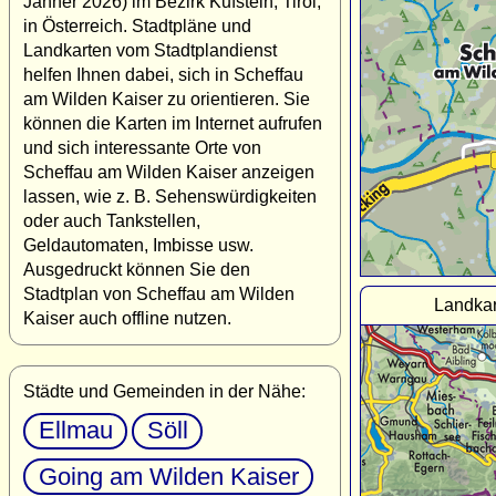
Jänner 2026) im Bezirk Kufstein, Tirol,
in Österreich. Stadtpläne und
Landkarten vom Stadtplandienst
helfen Ihnen dabei, sich in Scheffau
am Wilden Kaiser zu orientieren. Sie
können die Karten im Internet aufrufen
und sich interessante Orte von
Scheffau am Wilden Kaiser anzeigen
lassen, wie z. B. Sehenswürdigkeiten
oder auch Tankstellen,
Geldautomaten, Imbisse usw.
Ausgedruckt können Sie den
Stadtplan von Scheffau am Wilden
Landkar
Kaiser auch offline nutzen.
Städte und Gemeinden in der Nähe:
Ellmau
Söll
Going am Wilden Kaiser