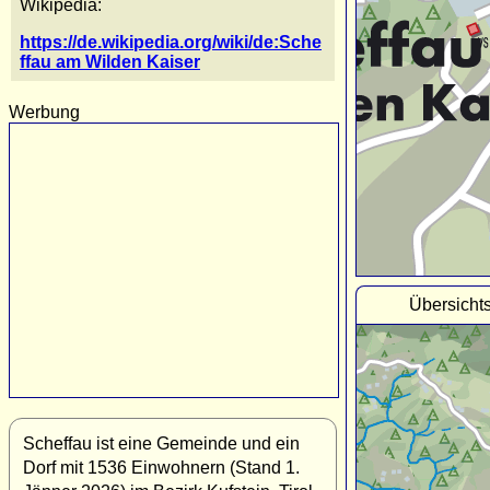
Wikipedia:
https://de.wikipedia.org/wiki/de:Sche
ffau am Wilden Kaiser
Werbung
Übersicht
Scheffau ist eine Gemeinde und ein
Dorf mit 1536 Einwohnern (Stand 1.