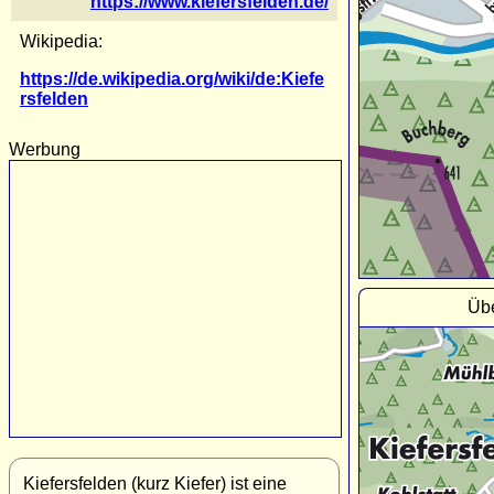
https://www.kiefersfelden.de/
Wikipedia:
https://de.wikipedia.org/wiki/de:Kiefe
rsfelden
Werbung
Übe
Kiefersfelden (kurz Kiefer) ist eine