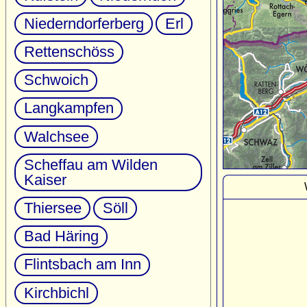
Niederndorferberg
Erl
Rettenschöss
Schwoich
Langkampfen
Walchsee
Scheffau am Wilden
Kaiser
Thiersee
Söll
Bad Häring
Flintsbach am Inn
Kirchbichl