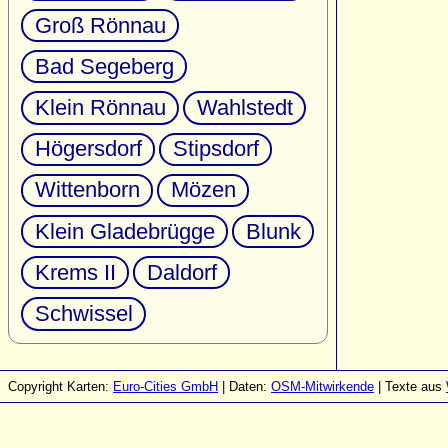
Groß Rönnau
Bad Segeberg
Klein Rönnau
Wahlstedt
Högersdorf
Stipsdorf
Wittenborn
Mözen
Klein Gladebrügge
Blunk
Krems II
Daldorf
Schwissel
Copyright Karten:
Euro-Cities GmbH
| Daten:
OSM-Mitwirkende
| Texte aus