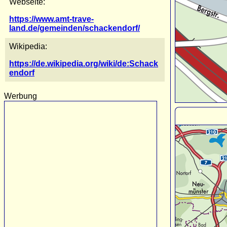
Webseite:
https://www.amt-trave-
land.de/gemeinden/schackendorf/
Wikipedia:
https://de.wikipedia.org/wiki/de:Schack
endorf
Werbung