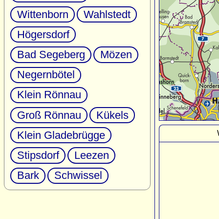
Wittenborn
Wahlstedt
Högersdorf
Bad Segeberg
Mözen
Negernbötel
Klein Rönnau
Groß Rönnau
Kükels
Klein Gladebrügge
Stipsdorf
Leezen
Bark
Schwissel