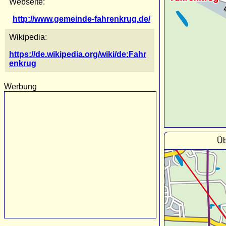
Webseite:
http://www.gemeinde-fahrenkrug.de/
Wikipedia:
https://de.wikipedia.org/wiki/de:Fahr
enkrug
Werbung
Üb