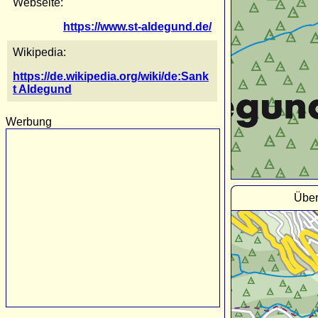
Webseite:
https://www.st-aldegund.de/
Wikipedia:
https://de.wikipedia.org/wiki/de:Sank
t Aldegund
Werbung
Über