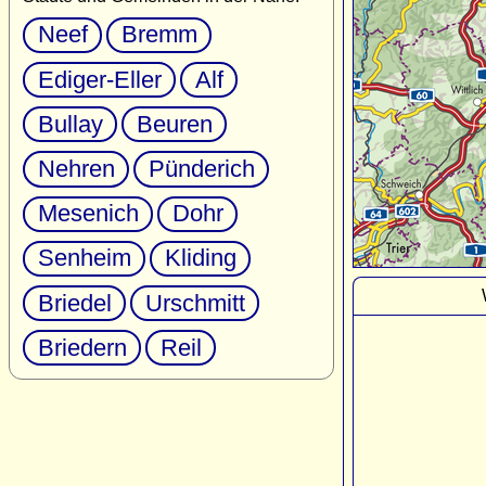
Neef
Bremm
Ediger-Eller
Alf
Bullay
Beuren
Nehren
Pünderich
Mesenich
Dohr
Senheim
Kliding
Briedel
Urschmitt
Briedern
Reil