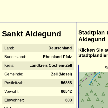
Stadtplan 
Sankt Aldegund
Aldegund
Land:
Deutschland
Klicken Sie a
Stadtplandie
Bundesland:
Rheinland-Pfalz
Kreis:
Landkreis Cochem-Zell
S
Gemeinde:
Zell (Mosel)
Postleitzahl:
56858
Vorwahl:
06542
Einwohner:
603