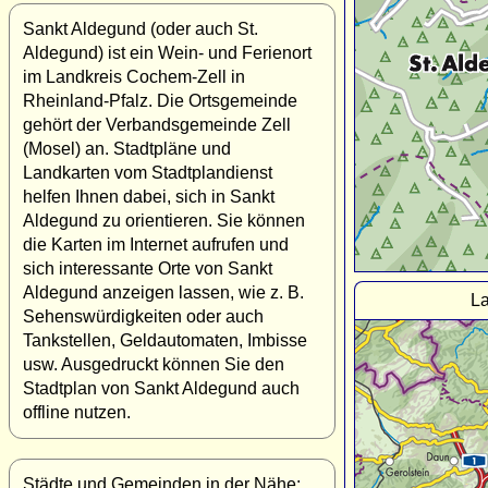
Sankt Aldegund (oder auch St.
Aldegund) ist ein Wein- und Ferienort
im Landkreis Cochem-Zell in
Rheinland-Pfalz. Die Ortsgemeinde
gehört der Verbandsgemeinde Zell
(Mosel) an. Stadtpläne und
Landkarten vom Stadtplandienst
helfen Ihnen dabei, sich in Sankt
Aldegund zu orientieren. Sie können
die Karten im Internet aufrufen und
sich interessante Orte von Sankt
Aldegund anzeigen lassen, wie z. B.
La
Sehenswürdigkeiten oder auch
Tankstellen, Geldautomaten, Imbisse
usw. Ausgedruckt können Sie den
Stadtplan von Sankt Aldegund auch
offline nutzen.
Städte und Gemeinden in der Nähe: