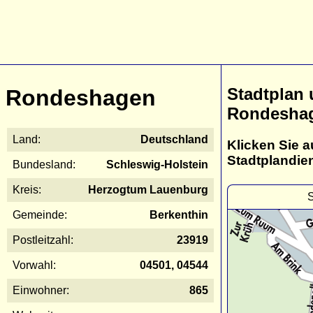
Stadtplan
Rondeshagen
Rondesha
Land:
Deutschland
Klicken Sie a
Stadtplandie
Bundesland:
Schleswig-Holstein
Kreis:
Herzogtum Lauenburg
S
Gemeinde:
Berkenthin
Postleitzahl:
23919
Vorwahl:
04501, 04544
Einwohner:
865