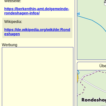
Webseite:
https://berkenthin-amt.de/gemeinde-
rondeshagen-infos/
Wikipedia:
https://de.wikipedia.org/wiki/de:Rond
eshagen
Werbung
Übe