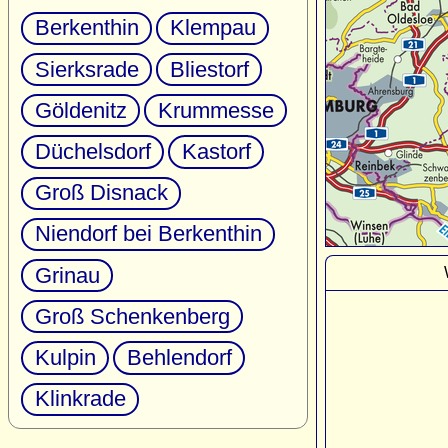
Berkenthin
Klempau
Sierksrade
Bliestorf
Göldenitz
Krummesse
Düchelsdorf
Kastorf
Groß Disnack
Niendorf bei Berkenthin
Grinau
Groß Schenkenberg
Kulpin
Behlendorf
Klinkrade