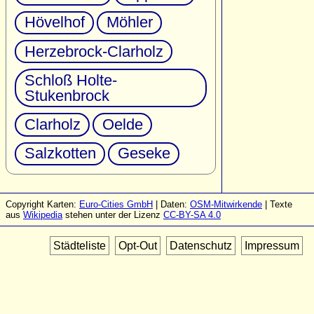
Hövelhof
Möhler
Herzebrock-Clarholz
Schloß Holte-
Stukenbrock
Clarholz
Oelde
Salzkotten
Geseke
Copyright Karten:
Euro-Cities GmbH
| Daten:
OSM-Mitwirkende
| Texte
aus
Wikipedia
stehen unter der Lizenz
CC-BY-SA 4.0
Städteliste
Opt-Out
Datenschutz
Impressum