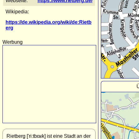
Webseite:
https://www.rietberg.de/
Wikipedia:
https://de.wikipedia.org/wiki/de:Rietb
erg
Werbung
Ü
Rietberg ['riːtbɛʁk] ist eine Stadt an der