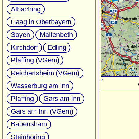
Albaching
Haag in Oberbayern
Soyen
Maitenbeth
Kirchdorf
Edling
Pfaffing (VGem)
Reichertsheim (VGem)
Wasserburg am Inn
Pfaffing
Gars am Inn
Gars am Inn (VGem)
Babensham
Steinhöring