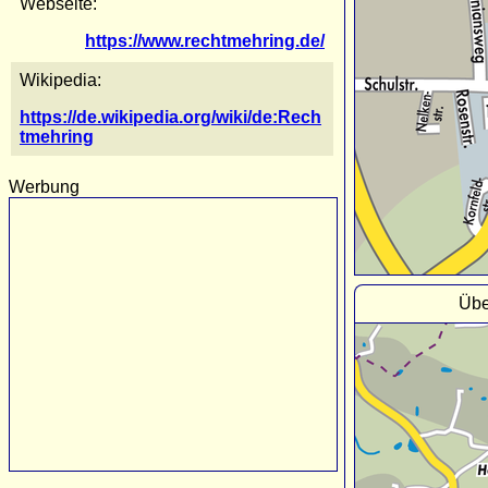
Webseite:
https://www.rechtmehring.de/
Wikipedia:
https://de.wikipedia.org/wiki/de:Rech
tmehring
Werbung
Übe