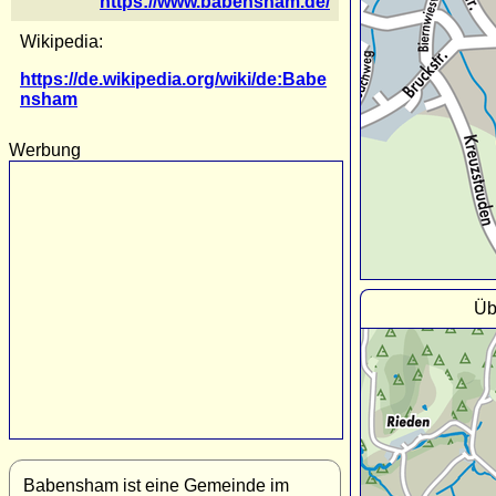
https://www.babensham.de/
Wikipedia:
https://de.wikipedia.org/wiki/de:Babe
nsham
Werbung
Üb
Babensham ist eine Gemeinde im