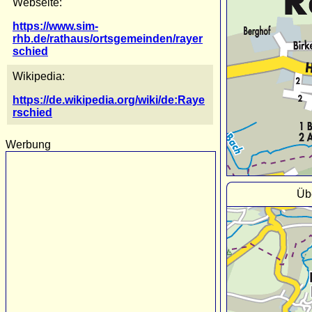
Webseite:
https://www.sim-
rhb.de/rathaus/ortsgemeinden/rayer
schied
Wikipedia:
https://de.wikipedia.org/wiki/de:Raye
rschied
Werbung
Üb