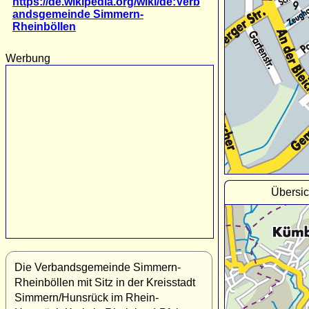
https://de.wikipedia.org/wiki/de:Verb
andsgemeinde Simmern-
Rheinböllen
Werbung
Übersic
Die Verbandsgemeinde Simmern-
Rheinböllen mit Sitz in der Kreisstadt
Simmern/Hunsrück im Rhein-