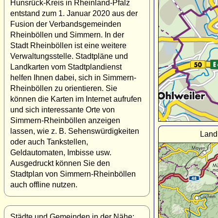
Hunsrück-Kreis in Rheinland-Pfalz
entstand zum 1. Januar 2020 aus der
Fusion der Verbandsgemeinden
Rheinböllen und Simmern. In der
Stadt Rheinböllen ist eine weitere
Verwaltungsstelle. Stadtpläne und
Landkarten vom Stadtplandienst
helfen Ihnen dabei, sich in Simmern-
Rheinböllen zu orientieren. Sie
können die Karten im Internet aufrufen
und sich interessante Orte von
Simmern-Rheinböllen anzeigen
lassen, wie z. B. Sehenswürdigkeiten
Land
oder auch Tankstellen,
Geldautomaten, Imbisse usw.
Ausgedruckt können Sie den
Stadtplan von Simmern-Rheinböllen
auch offline nutzen.
Städte und Gemeinden in der Nähe: