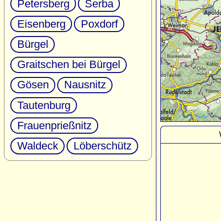
Petersberg
Serba
Eisenberg
Poxdorf
Bürgel
Graitschen bei Bürgel
Gösen
Nausnitz
Tautenburg
Frauenprießnitz
Waldeck
Löberschütz