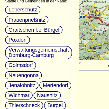
Städte und Gemeinden in der Nähe:
Löberschütz
Frauenprießnitz
Graitschen bei Bürgel
Poxdorf
Verwaltungsgemeinschaft
Dornburg-Camburg
Golmsdorf
Neuengönna
Jenalöbnitz
Mertendorf
Wichmar
Nausnitz
Thierschneck
Bürgel