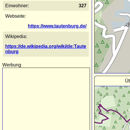
Einwohner:
327
Webseite:
https://www.tautenburg.de/
Wikipedia:
https://de.wikipedia.org/wiki/de:Taute
nburg
Werbung
Üb