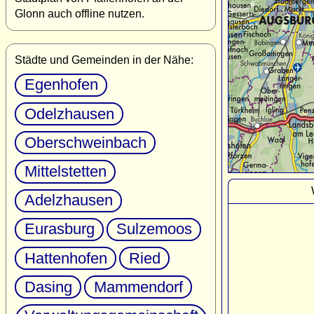
Glonn auch offline nutzen.
Städte und Gemeinden in der Nähe:
Egenhofen
Odelzhausen
Oberschweinbach
Mittelstetten
Adelzhausen
Eurasburg
Sulzemoos
Hattenhofen
Ried
Dasing
Mammendorf