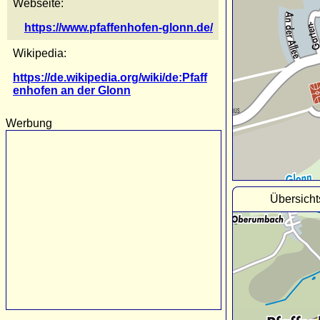
Webseite:
https://www.pfaffenhofen-glonn.de/
Wikipedia:
https://de.wikipedia.org/wiki/de:Pfaff
enhofen an der Glonn
Werbung
Übersicht