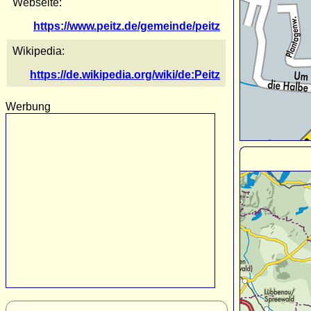
Webseite:
https://www.peitz.de/gemeinde/peitz
Wikipedia:
https://de.wikipedia.org/wiki/de:Peitz
Werbung