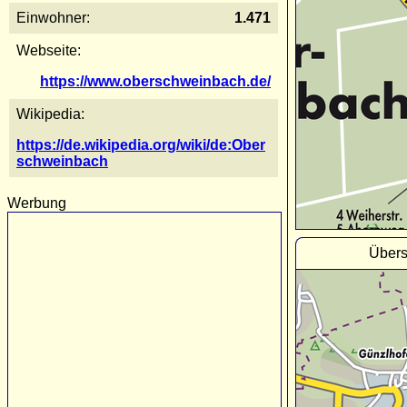
Einwohner:
1.471
Webseite:
https://www.oberschweinbach.de/
Wikipedia:
https://de.wikipedia.org/wiki/de:Ober
schweinbach
Werbung
Übers