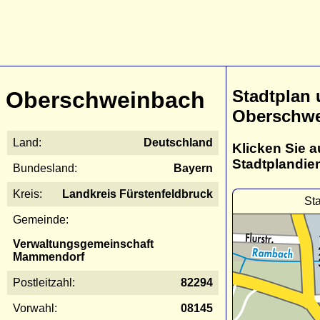
Stadtplan
Oberschweinbach
Oberschw
Land:
Deutschland
Klicken Sie a
Stadtplandie
Bundesland:
Bayern
Kreis:
Landkreis Fürstenfeldbruck
St
Gemeinde:
Verwaltungsgemeinschaft
Mammendorf
Postleitzahl:
82294
Vorwahl:
08145