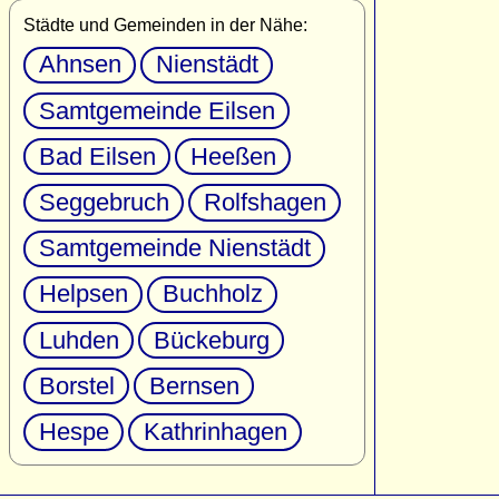
Städte und Gemeinden in der Nähe:
Ahnsen
Nienstädt
Samtgemeinde Eilsen
Bad Eilsen
Heeßen
Seggebruch
Rolfshagen
Samtgemeinde Nienstädt
Helpsen
Buchholz
Luhden
Bückeburg
Borstel
Bernsen
Hespe
Kathrinhagen