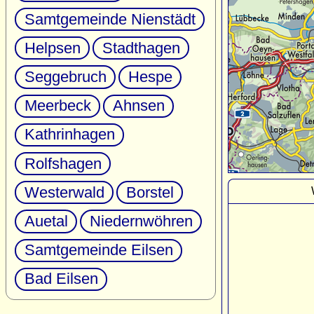
Samtgemeinde Nienstädt
Helpsen
Stadthagen
Seggebruch
Hespe
Meerbeck
Ahnsen
Kathrinhagen
Rolfshagen
Westerwald
Borstel
Auetal
Niedernwöhren
Samtgemeinde Eilsen
Bad Eilsen