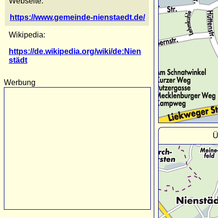
Webseite:
https://www.gemeinde-nienstaedt.de/
Wikipedia:
https://de.wikipedia.org/wiki/de:Nien
städt
Werbung
Ü