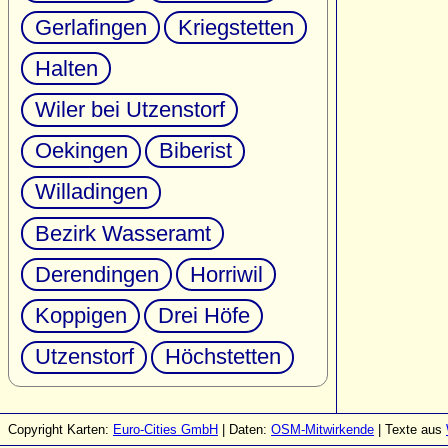
Gerlafingen
Kriegstetten
Halten
Wiler bei Utzenstorf
Oekingen
Biberist
Willadingen
Bezirk Wasseramt
Derendingen
Horriwil
Koppigen
Drei Höfe
Utzenstorf
Höchstetten
Copyright Karten:
Euro-Cities GmbH
| Daten:
OSM-Mitwirkende
| Texte aus