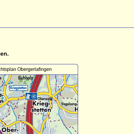
gen.
htsplan Obergerlafingen