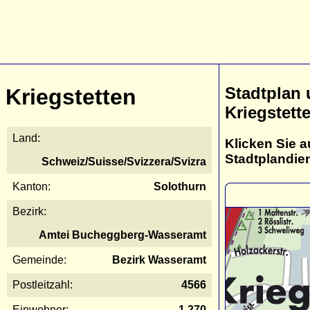
Stadtplan
Kriegstetten
Kriegstett
Land:
Klicken Sie a
Stadtplandie
Schweiz/Suisse/Svizzera/Svizra
Kanton:
Solothurn
Bezirk:
Amtei Bucheggberg-Wasseramt
Gemeinde:
Bezirk Wasseramt
Postleitzahl:
4566
Einwohner:
1.270