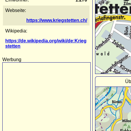
Webseite:
https://www.kriegstetten.ch/
Wikipedia:
https://de.wikipedia.org/wiki/de:Krieg
stetten
Werbung
Üb