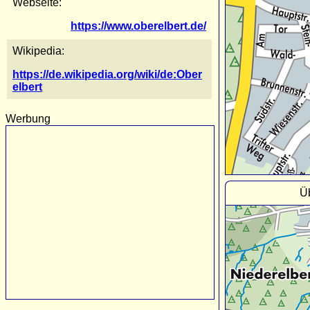
Webseite:
https://www.oberelbert.de/
Wikipedia:
https://de.wikipedia.org/wiki/de:Ober
elbert
Werbung
Üb