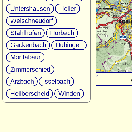
Untershausen
Holler
Welschneudorf
Stahlhofen
Horbach
Gackenbach
Hübingen
Montabaur
Zimmerschied
Arzbach
Isselbach
Heilberscheid
Winden