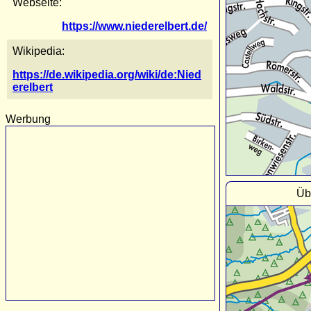
Webseite:
https://www.niederelbert.de/
Wikipedia:
https://de.wikipedia.org/wiki/de:Nied
erelbert
Werbung
Üb