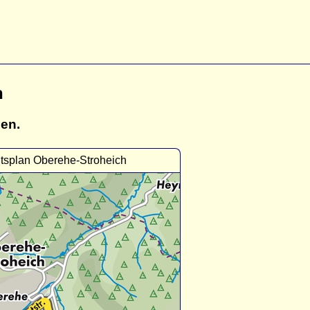
h
gen.
tsplan Oberehe-Stroheich