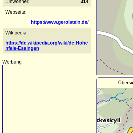
Einwohner:
314
Webseite:
https://www.gerolstein.de/
Wikipedia:
https://de.wikipedia.org/wiki/de:Hohe
nfels-Essingen
Werbung
Übersi