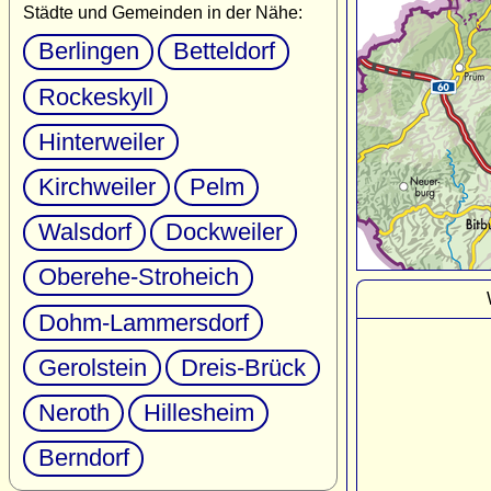
Städte und Gemeinden in der Nähe:
Berlingen
Betteldorf
Rockeskyll
Hinterweiler
Kirchweiler
Pelm
Walsdorf
Dockweiler
Oberehe-Stroheich
Dohm-Lammersdorf
Gerolstein
Dreis-Brück
Neroth
Hillesheim
Berndorf