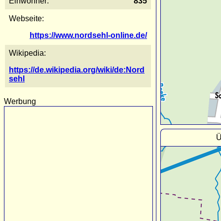
Einwohner:
835
Webseite:
https://www.nordsehl-online.de/
Wikipedia:
https://de.wikipedia.org/wiki/de:Nord
sehl
Werbung
Ü