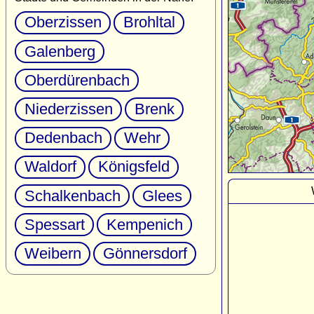
Oberzissen
Brohltal
Galenberg
Oberdürenbach
Niederzissen
Brenk
Dedenbach
Wehr
Waldorf
Königsfeld
Schalkenbach
Glees
Spessart
Kempenich
Weibern
Gönnersdorf