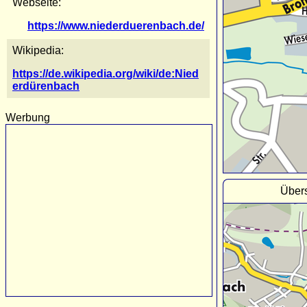
Webseite:
https://www.niederduerenbach.de/
Wikipedia:
https://de.wikipedia.org/wiki/de:Nied
erdürenbach
Werbung
Übers