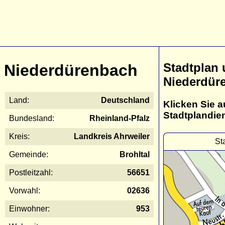
Stadtplan
Niederdürenbach
Niederdür
Land:
Deutschland
Klicken Sie a
Stadtplandie
Bundesland:
Rheinland-Pfalz
Kreis:
Landkreis Ahrweiler
St
Gemeinde:
Brohltal
Postleitzahl:
56651
Vorwahl:
02636
Einwohner:
953