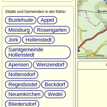
Städte und Gemeinden in der Nähe:
Buxtehude
Appel
Moisburg
Rosengarten
Jork
Hollenstedt
Samtgemeinde
Hollenstedt
Apensen
Wenzendorf
Nottensdorf
Regesbostel
Beckdorf
Neuenkirchen
Wedel
Bliedersdorf