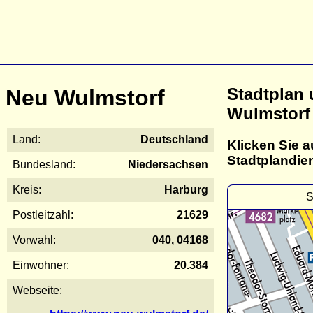
Stadtplan
Neu Wulmstorf
Wulmstorf
Land:
Deutschland
Klicken Sie a
Stadtplandie
Bundesland:
Niedersachsen
Kreis:
Harburg
S
Postleitzahl:
21629
Vorwahl:
040, 04168
Einwohner:
20.384
Webseite: