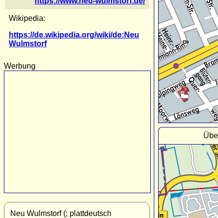
https://www.neu-wulmstorf.de/
Wikipedia:
https://de.wikipedia.org/wiki/de:Neu
Wulmstorf
Werbung
Übe
Neu Wulmstorf (; plattdeutsch