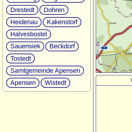
Drestedt
Dohren
Heidenau
Kakenstorf
Halvesbostel
Sauensiek
Beckdorf
Tostedt
Samtgemeinde Apensen
Apensen
Wistedt