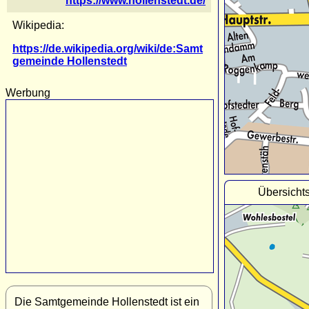
https://www.hollenstedt.de/
Wikipedia:
https://de.wikipedia.org/wiki/de:Samt
gemeinde Hollenstedt
Werbung
Übersicht
Die Samtgemeinde Hollenstedt ist ein