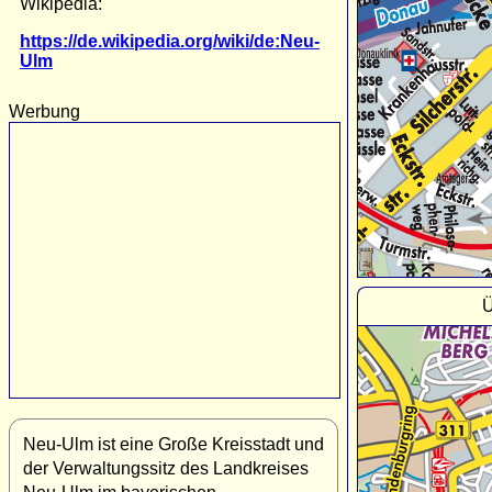
Wikipedia:
https://de.wikipedia.org/wiki/de:Neu-
Ulm
Werbung
Ü
Neu-Ulm ist eine Große Kreisstadt und
der Verwaltungssitz des Landkreises