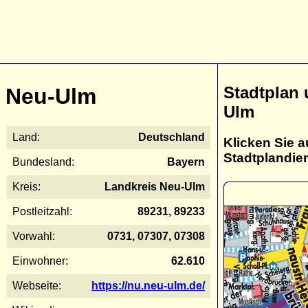
Stadtplan 
Neu-Ulm
Ulm
Land:
Deutschland
Klicken Sie a
Stadtplandie
Bundesland:
Bayern
Kreis:
Landkreis Neu-Ulm
Postleitzahl:
89231, 89233
Vorwahl:
0731, 07307, 07308
Einwohner:
62.610
Webseite:
https://nu.neu-ulm.de/