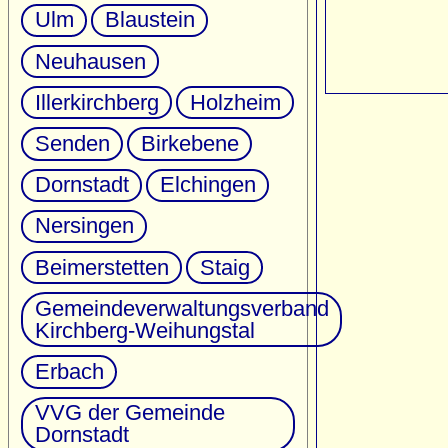
Ulm
Blaustein
Neuhausen
Illerkirchberg
Holzheim
Senden
Birkebene
Dornstadt
Elchingen
Nersingen
Beimerstetten
Staig
Gemeindeverwaltungsverband
Kirchberg-Weihungstal
Erbach
VVG der Gemeinde
Dornstadt