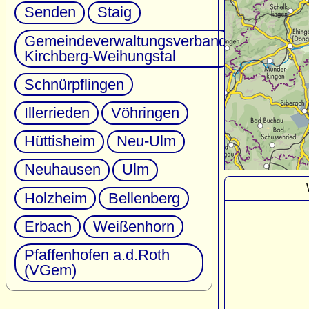
Senden
Staig
Gemeindeverwaltungsverband
Kirchberg-Weihungstal
Schnürpflingen
Illerrieden
Vöhringen
Hüttisheim
Neu-Ulm
Neuhausen
Ulm
Holzheim
Bellenberg
Erbach
Weißenhorn
Pfaffenhofen a.d.Roth
(VGem)