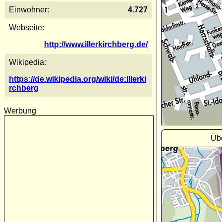
Einwohner:
4.727
Webseite:
http://www.illerkirchberg.de/
Wikipedia:
https://de.wikipedia.org/wiki/de:Illerki
rchberg
Werbung
Übe