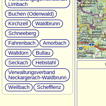
Limbach
Buchen (Odenwald)
Kirchzell
Waldbrunn
Schneeberg
Fahrenbach
Amorbach
Walldürn
Bullau
Seckach
Hebstahl
Verwaltungsverband
Neckargerach-Waldbrunn
Weilbach
Schefflenz