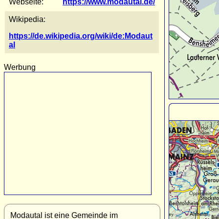
Webseite:
https://www.modautal.de/
Wikipedia:
https://de.wikipedia.org/wiki/de:Modaut
al
Werbung
Modautal ist eine Gemeinde im