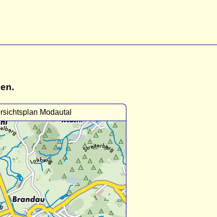
gen.
rsichtsplan Modautal