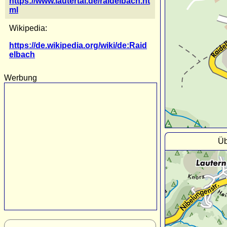
https://www.lautertal.de/raidelbach.ht
ml
Wikipedia:
https://de.wikipedia.org/wiki/de:Raid
elbach
Werbung
Üb